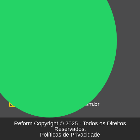
Lojas e Escritórios
Hotéis
Shopping Centers
Condomínios
Indústrias
Centros Educacionais
Serviços
Para casas
Para apartamentos
Marcenaria e planejados
Pintura & Decoração
Contato
engenharia@reformweb.com.br
Reform Copyright © 2025 - Todos os Direitos
Reservados.
Políticas de Privacidade