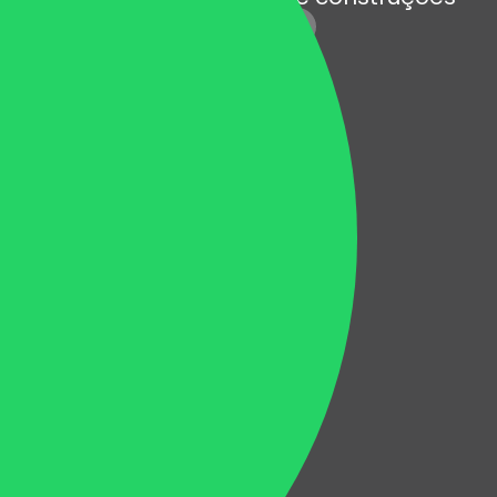
Institucional
Quem somos
Reform Residencial
REFORM Infra
Reform Smart Education
Unidades
Noticias
Clientes
Residências
Lojas e Escritórios
Hotéis
Shopping Centers
Condomínios
Indústrias
Centros Educacionais