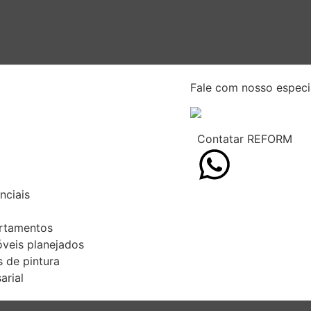
nciais
Fale com nosso especia
rtamentos
veis planejados
Contatar REFORM
s de pintura
arial
nciais
rtamentos
veis planejados
s de pintura
arial