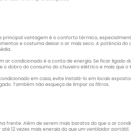
a principal vantagem é o conforto térmico, especialment
entos e costuma deixar o ar mais seco. A potência do a
édia.
r condicionado é a conta de energia. Se ficar ligado du
 o dobro do consumo do chuveiro elétrico e mais que o tr
condicionado em casa, evite instalá-lo em locais expostos
gado. Também não esqueça de limpar os filtros.
em na frente. Além de serem mais baratos do que o ar co
té 12 vezes mais energia do que um ventilador portátil.