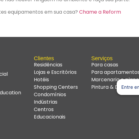
estes equipamentos em sua casa?
Chame a Reform
Clientes
Serviços
Residências
Para casas
Lojas e Escritórios
Para apartamento
ial
Hotéis
Marcenaria e plane
Shopping Centers
Pintura & Decoraç
Entre e
ducation
Condomínios
Indústrias
Centros
Educacionais