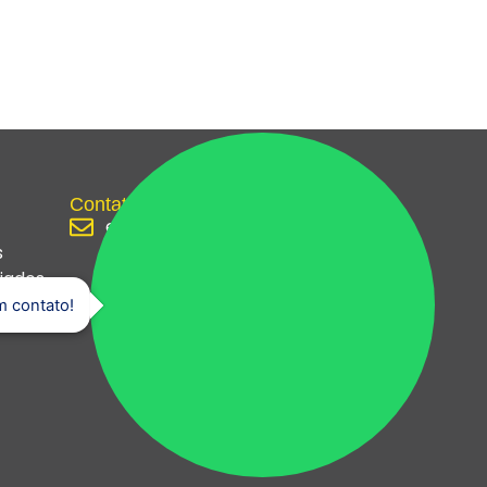
Contato
engenharia@reformweb.com.br
s
jados
ão
m contato!