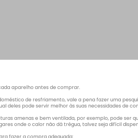
cada aparelho antes de comprar.
rodoméstico de resfriamento, vale a pena fazer uma pesq
ual deles pode servir melhor às suas necessidades de co
ras amenas e bem ventilada, por exemplo, pode ser que
gares onde o calor não dá trégua, talvez seja difícil dispe
ara fazer a compra adequada: