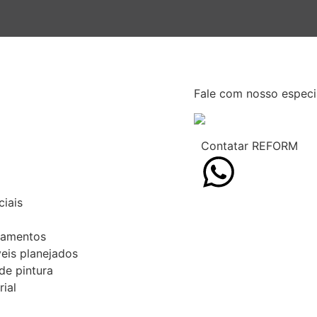
ciais
Fale com nosso especia
tamentos
eis planejados
Contatar REFORM
 de pintura
ial
ciais
tamentos
eis planejados
 de pintura
ial