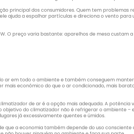
ão principal dos consumidores. Quem tem problemas resp
 ele ajuda a espalhar partículas e direciona o vento pa
 W. O preço varia bastante: aparelhos de mesa custam a
do ar em todo o ambiente e também conseguem manter 
er mais econômico do que o ar condicionado, mais barato e
limatizador de ar é a opção mais adequada. A potência va
objetivo do climatizador não é refrigerar o ambiente – e 
ugares já excessivamente quentes e úmidos.
a de que a economia também depende do uso consciente d
e não houver ninguém no ambiente e faça sua parte.