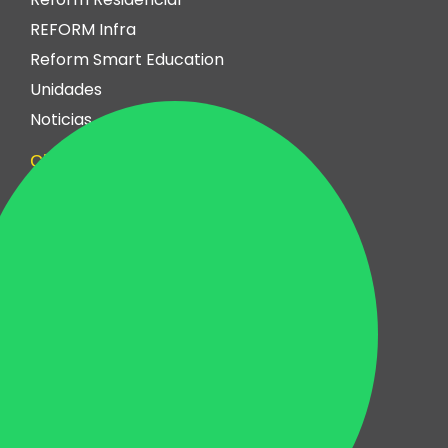
REFORM Infra
Reform Smart Education
Unidades
Noticias
Clientes
Residências
Lojas e Escritórios
Hotéis
Shopping Centers
Condomínios
Indústrias
Centros Educacionais
Serviços
Para casas
Para apartamentos
Marcenaria e planejados